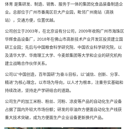
体育 是集研发、制造、销售、服务于一体的集团化食品装备制造企
业。总部位于广州市番禺区巨大产业园，毗邻广州南站（高铁
站），交通方便，位置优越。
公司创立于2003年，在北京设有分公司，2009年收购广州市海珠区
华辉食品设备厂，2018年在佛山市高新技术产业开发区投资建立国
研工业园；先后与中国粮食科学研究院、中国农业科学研究院，以
及清华大学、华南理工大学、今麦郎集团等大学和企业的研究机构
建立战略合作伙伴关系。
公司以“中国创造，百年国研”为奋斗目标，以“诚信、创新、分享、
精进”为核心理念，以市场为导向，以人才为根本，注重夯实基础和
持续改进，坚持走产学研结合的道路。
公司生产的加工米粉、粉丝、河粉、凉皮等产品的自动化生产设备
占据了国内外较大市场份额；研发的非油炸方便面自动化生产线获
重大技术突破，成为方便面生产企业设备更新换代产品。