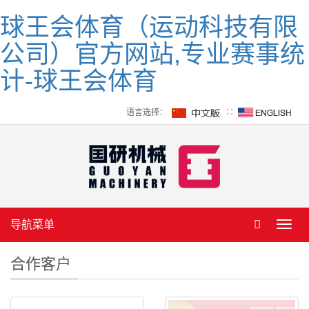
球王会体育（运动科技有限
公司）官方网站,专业赛事统
计-球王会体育
语言选择：
∷
导航菜单
Toggl
navig
合作客户