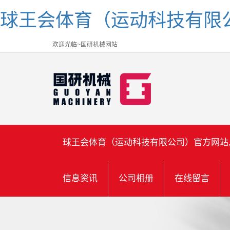
球王会体育（运动科技有限公
欢迎光临~国研机械网站
球王会体育（运动科技有限公司）官方网站,
信息资讯
公司相册
在线留言