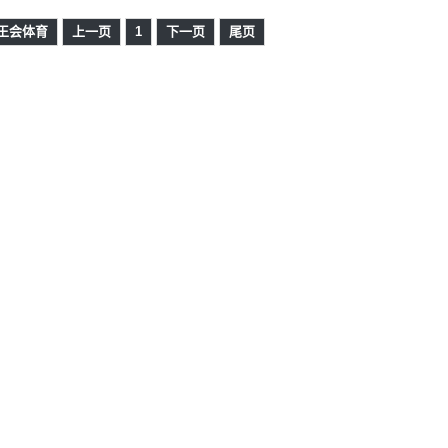
王会体育
上一页
1
下一页
尾页