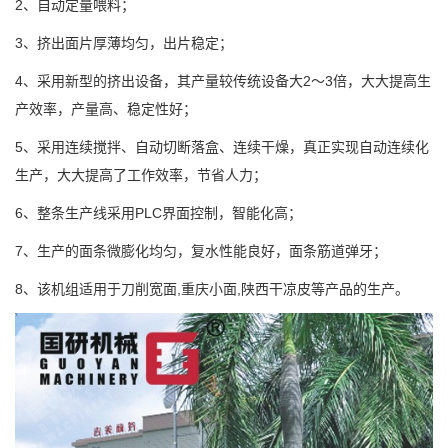
2、自动定量喂料；
3、挤出面片厚薄均匀，出片稳定；
4、采用新型的挤出设备，其产量较传统设备大2～3倍，大大提高生
产效率，产量高、稳定性好；
5、采用连续搅拌、自动切断落盒、连续干燥，真正实现自动连续化
生产，大大提高了工作效率，节省人力；
6、整条生产线采用PLC界面控制，智能化高；
7、生产的面条微膨化均匀，复水性能良好，面条筋道弹牙；
8、该机组适用于刀削宽面,重庆小面,陕西干凉皮等产品的生产。