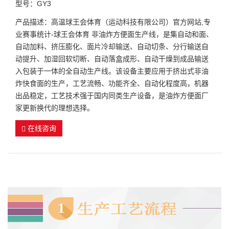
型号：GY3
产品描述：高温球王会体育（运动科技有限公司）官方网站,专
业赛事统计-球王会体育 非油炸方便面生产线，是集自动和面、
自动加料、挤压膨化、面片冷却输送、自动切条、分行输送自
动提升、加湿回软切断、自动落盒成形、自动干燥到成品输送
入包装于一体的全自动生产线。该设备主要应用于挤出式非油
炸快食面的生产，工艺流畅、功能齐全、自动化程度高，机器
出品稳定，工艺技术强于国内同类生产设备，是油炸方便面厂
家更新换代的理想选择。
在线咨询