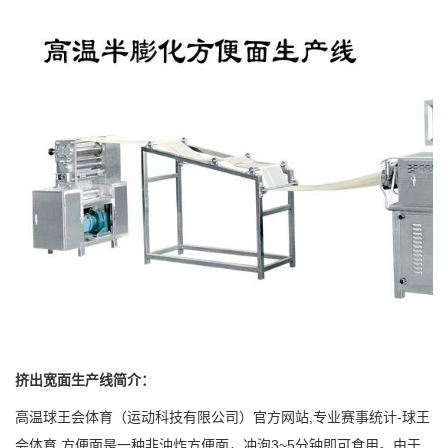
挤出宽面生产线简介：
高温球王会体育（运动科技有限公司）官方网站,专业赛事统计-球王
会体育 方便面是一种非油炸方便面，冲泡3~5分钟即可食用。由于