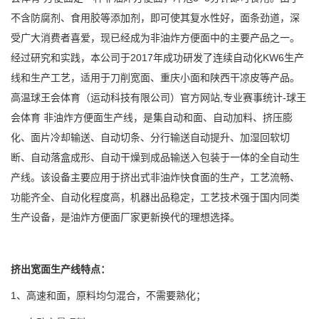
不含防腐剂、食用胶等添加剂，即可使其复水性好，面条劲道，深
受广大消费者喜爱，现已经成为非油炸方便面中的主要产品之一。
经过研究和实践，本公司于2017年成功研发了连续自动化KW6生产
线和生产工艺，适用于刀削宽面、重庆小面和陕西干凉皮等产品。
高温球王会体育（运动科技有限公司）官方网站,专业赛事统计-球王
会体育 非油炸方便面生产线，是集自动和面、自动加料、挤压膨
化、面片冷却输送、自动切条、分行输送自动提升、加湿回软切
断、自动落盒成形、自动干燥到成品输送入包装于一体的全自动生
产线。该设备主要应用于挤出式非油炸快食面的生产，工艺流畅、
功能齐全、自动化程度高，机器出品稳定，工艺技术强于国内同类
生产设备，是油炸方便面厂家更新换代的理想选择。
挤出宽面
生产线特点：
1、高速和面，原料均匀混合，不需要熟化；